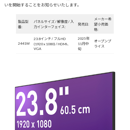
いを開始することをお知らせいたします。
メーカー希
製品型
パネルサイズ / 解像度 / 入
発売日:
望小売価
番:
力インターフェイス:
格:
2025年
23.8インチ / フルHD
オープンプ
2441W
11月中
(1920 x 1080) / HDMI、
ライス
VGA
旬