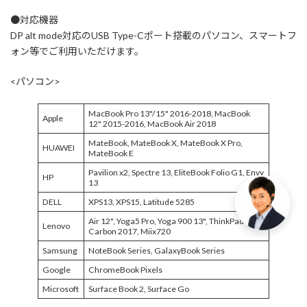
●対応機器
DP alt mode対応のUSB Type-Cポート搭載のパソコン、スマートフ
ォン等でご利用いただけます。
<パソコン>
MacBook Pro 13"/15" 2016-2018, MacBook
Apple
12" 2015-2016, MacBook Air 2018
MateBook, MateBook X, MateBook X Pro,
HUAWEI
MateBook E
Pavilion x2, Spectre 13, EliteBook Folio G1, Envy
HP
13
DELL
XPS13, XPS15, Latitude 5285
Air 12", Yoga5 Pro, Yoga 900 13", ThinkPad X1
Lenovo
Carbon 2017, Miix720
Samsung
NoteBook Series, GalaxyBook Series
Google
ChromeBook Pixels
Microsoft
Surface Book 2, Surface Go