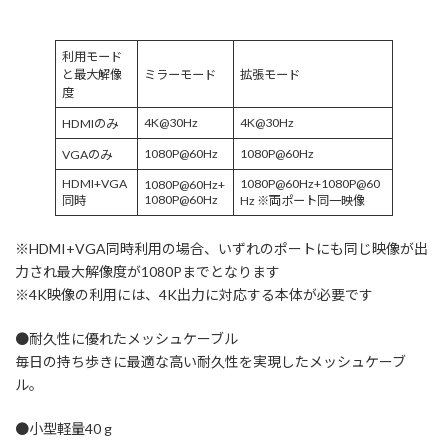
利用モード
と最大解像
ミラーモード
拡張モード
度
4K@30Hz
4K@30Hz
HDMIのみ
1080P@60Hz
1080P@60Hz
VGAのみ
HDMI+VGA
1080P@60Hz+1080P@60
1080P@60Hz+
1080P@60Hz
同時
Hz ※両ポート同一映像
※HDMI+VGA同時利用の場合、いずれのポートにも同じ映像が出
力され最大解像度が1080Pまでとなります
※4K映像の利用には、4K出力に対応する本体が必要です
●耐久性に優れたメッシュケーブル
毎日の持ち歩きに最適な高い耐久性を実現したメッシュケーブ
ル。
●小型軽量40 g