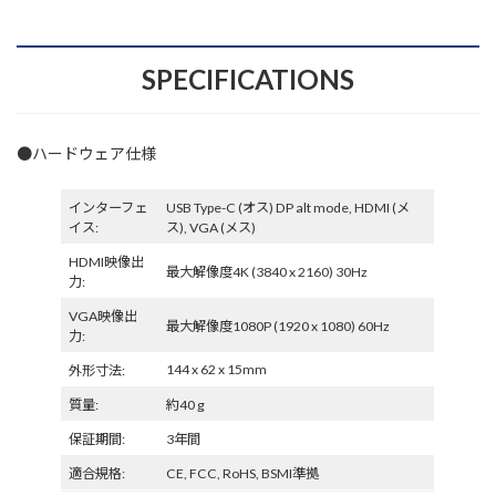
SPECIFICATIONS
●ハードウェア仕様
インターフェ
USB Type-C (オス) DP alt mode, HDMI (メ
イス:
ス), VGA (メス)
HDMI映像出
最大解像度4K (3840 x 2160) 30Hz
力:
VGA映像出
最大解像度1080P (1920 x 1080) 60Hz
力:
144 x 62 x 15mm
外形寸法:
質量:
約40 g
保証期間:
3年間
適合規格:
CE, FCC, RoHS, BSMI準拠