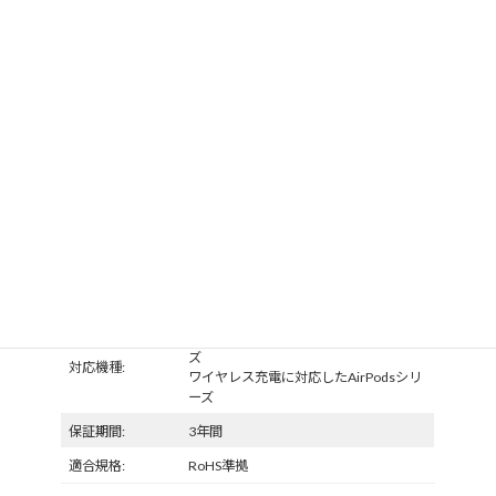
OMNIA M2+
インターフェイ
USB Type-C (メス)
ス (入力):
5V/3A, 9V/3A
定格入力:
マグネット部: 5V/5W, 7.5V/7.5W,
12V/15W (最大15W)
定格出力:
AirPods台座部: 5V/5W (最大5W)
USB Type-C出力: 5V/5W (最大5W)
外形寸法:
約85 x 125 x 145 mm
質量:
約266 g
添付品:
充電ケーブル (USB-C→USB-C, 100 cm)
MagSafe規格に対応したiPhoneシリー
ズ
対応機種:
ワイヤレス充電に対応したAirPodsシリ
ーズ
保証期間:
3年間
適合規格:
RoHS準拠