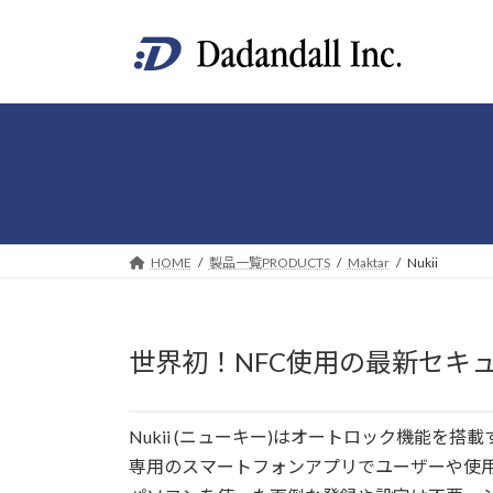
コ
ナ
ン
ビ
テ
ゲ
ン
ー
ツ
シ
へ
ョ
ス
ン
キ
に
ッ
移
プ
動
HOME
製品一覧PRODUCTS
Maktar
Nukii
世界初！NFC使用の最新セキュ
Nukii (ニューキー)はオートロック機能を
専用のスマートフォンアプリでユーザーや使