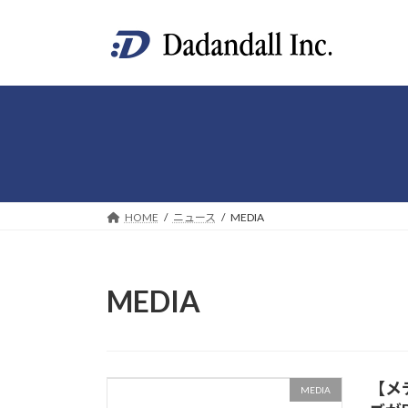
コ
ナ
ン
ビ
テ
ゲ
ン
ー
ツ
シ
へ
ョ
ス
ン
キ
に
ッ
移
プ
動
HOME
ニュース
MEDIA
MEDIA
【メデ
MEDIA