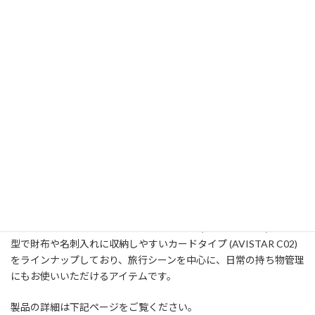
弊社が取り扱うADAM elements社の紛失防止タグ「AVISTAR」シ
リーズ (キータイプ: C01、カードタイプ: C02)が、2026年6月26日
発行の「Poco'ce (ポコチェ)」No.274 / 2026年7月号にて、旅行に
役立つアイテムとしてご紹介いただきました。
ポコチェ 2026年7月号
2026年6月26日発行
AVISTARシリーズは、バッグや財布に忍ばせておくだけで、スマ
ートフォンと連動して荷物の位置を確認できる紛失防止タグで
す。空港での荷物の取り違えや置き忘れ、盗難などのトラブルを
未然に防ぐアイテムとして、旅行時の必須ギアの一つとして取り上
げられています。
カバンなどに取り付けしやすいキータイプ (AVISTAR C01)と、薄
型で財布や名刺入れに収納しやすいカードタイプ (AVISTAR C02)
をラインナップしており、旅行シーンを中心に、日常の持ち物管理
にもお使いいただけるアイテムです。
製品の詳細は下記ページをご覧ください。