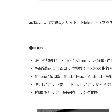
本製品は、応援購入サイト「Makuake（マ
●iKlips S
超小型 (約14.2 × 26 × 17.1 mm)、超軽量 (
指紋認証によるロック機能 (最大20の指紋
iPhone 15以降／iPad／Mac／Android／
専用アプリ不要、「Files」アプリからそ
防塵キャップ、紛失防止リング同梱