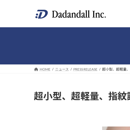
コ
ナ
ン
ビ
テ
ゲ
ン
ー
ツ
シ
へ
ョ
ス
ン
キ
に
ッ
移
プ
動
HOME
ニュース
PRESS RELEASE
超小型、超軽量、指
超小型、超軽量、指紋認証