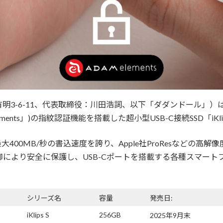
、代表取締役：川田浩詞、以下「ダダンドール」）は、ADAM elements
lements」)の指紋認証機能を搭載した超小型USB-C接続SSD「i
度、最大400MB/秒の書込速度を誇り、Apple社ProResなどの
制御により安全に保護し、USB-Cポートを搭載する各種スマー
シリーズ名
容量
発売日:
iKlips S
256GB
2025年9月末