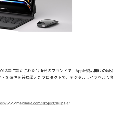
）は、2013年に設立された台湾発のブランドで、Apple製品向
さ・創造性を兼ね備えたプロダクトで、デジタルライフをより
ps://www.makuake.com/project/iklips-s/