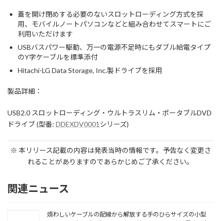
蓋を開け閉めする必要のないスロットローディング方式を採
用、モバイルノートパソコンなどと組み合わせてスマートにご
利用いただけます
USBバスパワー駆動、万一の電源不足時にもダブル給電タイプ
のY字ケーブルを標準添付
Hitachi-LG Data Storage, Inc.製ドライブを採用
製品詳細：
USB2.0 スロットローディング・ウルトラスリム・ポータブルDVD
ドライブ (型番:
DDEXDV0001
シリーズ)
※ 本リリース記載の内容は発表当時の情報です。予告なく変更さ
れることがありますのであらかじめご了承ください。
関連ニュース
煩わしいケーブルの配線から解放する手のひらサイズの小型