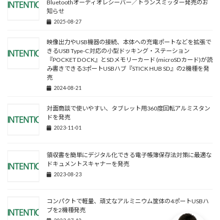
Bluetoothオーディオレシーバー／トランスミッター発売のお
知らせ
2025-08-27
映像出力やUSB機器の接続、本体への充電ポートなどを拡張で
きるUSB Type-C対応の小型ドッキング・ステーション
『POCKET DOCK』とSDメモリーカード (microSDカード)が読
み書きできる3ポートUSBハブ『STICK HUB SD』の2機種を発
売
2024-08-21
対面商談で使いやすい、タブレット用360度回転アルミスタン
ドを発売
2023-11-01
領収書を簡単にデジタル化できる電子帳簿保存法対策に最適な
ドキュメントスキャナーを発売
2023-08-23
コンパクトで軽量、頑丈なアルミニウム筐体の4ポートUSBハ
ブを2機種発売