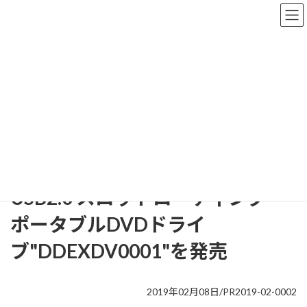
コ
ナ
ン
ビ
テ
ゲ
ン
ー
ツ
シ
へ
ョ
ニュース
ス
ン
キ
に
ッ
移
プ
動
HOME
ニュース
PRESS RELEASE
USB2.0 スロットローディング・ポータブルDVDドライブ"DDEXDV0001"を発
売
USB2.0 スロットローディング・
ポータブルDVDドライ
ブ"DDEXDV0001"を発売
2019年02月08日/PR2019-02-0002